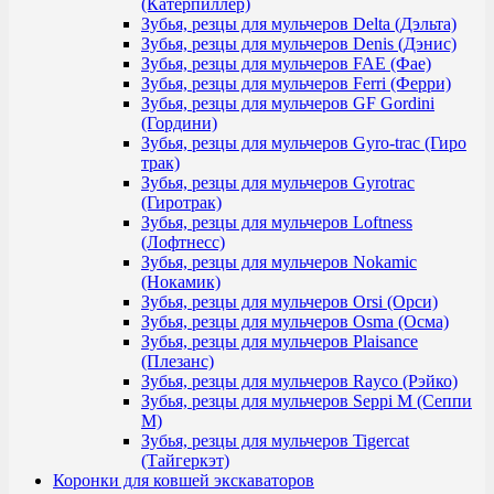
(Катерпиллер)
Зубья, резцы для мульчеров Delta (Дэльта)
Зубья, резцы для мульчеров Denis (Дэнис)
Зубья, резцы для мульчеров FAE (Фае)
Зубья, резцы для мульчеров Ferri (Ферри)
Зубья, резцы для мульчеров GF Gordini
(Гордини)
Зубья, резцы для мульчеров Gyro-trac (Гиро
трак)
Зубья, резцы для мульчеров Gyrotrac
(Гиротрак)
Зубья, резцы для мульчеров Loftness
(Лофтнесс)
Зубья, резцы для мульчеров Nokamic
(Нокамик)
Зубья, резцы для мульчеров Orsi (Орси)
Зубья, резцы для мульчеров Osma (Осма)
Зубья, резцы для мульчеров Plaisance
(Плезанс)
Зубья, резцы для мульчеров Rayco (Рэйко)
Зубья, резцы для мульчеров Seppi M (Сеппи
М)
Зубья, резцы для мульчеров Tigercat
(Тайгеркэт)
Коронки для ковшей экскаваторов