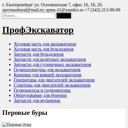
Перейти
г. Екатеринбург ул. Основинская 7, офис 16, 18, 20.
к
spezmashural@mail.ru; spmu-11@yandex.ru
+7 (343) 213-99-09
содержимому
ПрофЭкскаватор
Ходовая часть для экскаваторов
Ходовая часть для бульдозеров
Запчасти для бульдозеров
Запчасти для колёсных экскаваторов
Запчасти для гусеничных экскаваторов
Гидроцилиндры для экскаваторов
Коронки для ковшей экскаваторов
Генераторы для двигателей экскаваторов
Стартеры для двигателей экскаваторов
Гидронасосы и гидромоторы
Оборудование для бурения
Запчасти для мульчеров
Перовые буры