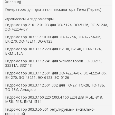
Холланд)
Генераторы для двигателя экскаватора Terex (Терекс)
Гидронасосы и гидромоторы
Гидромотор 210.12.01.03 для ЭО-5124, ЭО-5126, ЭО-5124А,
ЭО-4225А-07
Гидромотор 303.112.10.00 для ЭО-4225А, ЭО-4225А-06,
ЕК-270, ЭО-43211, ЭО-6123
Гидромотор 303.3.112.220 для В-138, В-140, БКМ-317А,
БКМ-515А
Гидромотор 303.3.112.241 для экскаваторов ЭО-33211,
33211А, 33211К
Гидромотор 303.3.112.501 для ЭО-4225А-07, ЭО-4225А-06,
ЕК-270, ЭО-43211, ЭО-6123, ЭО-5126
Гидромотор 303.3.112.501.002 для ТО-27, ТО-28, ТО-18Б,
ТО-18Д, Амкодор
Гидромотор 303.3.160.220 (303.4.160.220) для МБШ-818,
МБШ-518, БКМ-1514
Гидромотор 303.3.56.501 регулируемый аксиально-
поршневой