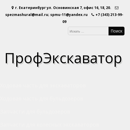
Перейти
г. Екатеринбург ул. Основинская 7, офис 16, 18, 20.
к
содержимому
spezmashural@mail.ru; spmu-11@yandex.ru
+7 (343) 213-99-
09
ПрофЭкскаватор
Ходовая часть для экскаваторов
Ходовая часть для бульдозеров
Запчасти для бульдозеров
Запчасти для колёсных экскаваторов