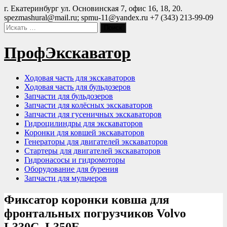
Перейти
г. Екатеринбург ул. Основинская 7, офис 16, 18, 20.
к
spezmashural@mail.ru; spmu-11@yandex.ru
+7 (343) 213-99-09
содержимому
ПрофЭкскаватор
Ходовая часть для экскаваторов
Ходовая часть для бульдозеров
Запчасти для бульдозеров
Запчасти для колёсных экскаваторов
Запчасти для гусеничных экскаваторов
Гидроцилиндры для экскаваторов
Коронки для ковшей экскаваторов
Генераторы для двигателей экскаваторов
Стартеры для двигателей экскаваторов
Гидронасосы и гидромоторы
Оборудование для бурения
Запчасти для мульчеров
Фиксатор коронки ковша для
фронтальных погрузчиков Volvo
L330C, L350E