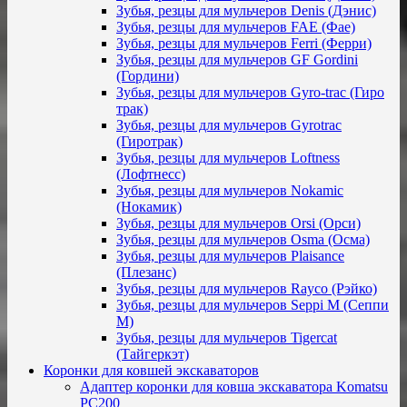
Зубья, резцы для мульчеров Denis (Дэнис)
Зубья, резцы для мульчеров FAE (Фае)
Зубья, резцы для мульчеров Ferri (Ферри)
Зубья, резцы для мульчеров GF Gordini
(Гордини)
Зубья, резцы для мульчеров Gyro-trac (Гиро
трак)
Зубья, резцы для мульчеров Gyrotrac
(Гиротрак)
Зубья, резцы для мульчеров Loftness
(Лофтнесс)
Зубья, резцы для мульчеров Nokamic
(Нокамик)
Зубья, резцы для мульчеров Orsi (Орси)
Зубья, резцы для мульчеров Osma (Осма)
Зубья, резцы для мульчеров Plaisance
(Плезанс)
Зубья, резцы для мульчеров Rayco (Рэйко)
Зубья, резцы для мульчеров Seppi M (Сеппи
М)
Зубья, резцы для мульчеров Tigercat
(Тайгеркэт)
Коронки для ковшей экскаваторов
Адаптер коронки для ковша экскаватора Komatsu
PC200