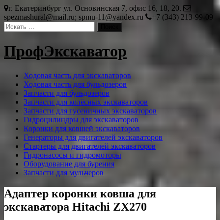
Перейти
г. Екатеринбург ул. Основинская 7, офис 16, 18, 20.
к
spezmashural@mail.ru; spmu-11@yandex.ru
+7 (343) 213-99-09
содержимому
ПрофЭкскаватор
Ходовая часть для экскаваторов
Ходовая часть для бульдозеров
Запчасти для бульдозеров
Запчасти для колёсных экскаваторов
Запчасти для гусеничных экскаваторов
Гидроцилиндры для экскаваторов
Коронки для ковшей экскаваторов
Генераторы для двигателей экскаваторов
Стартеры для двигателей экскаваторов
Гидронасосы и гидромоторы
Оборудование для бурения
Запчасти для мульчеров
Адаптер коронки ковша для
экскаватора Hitachi ZX270