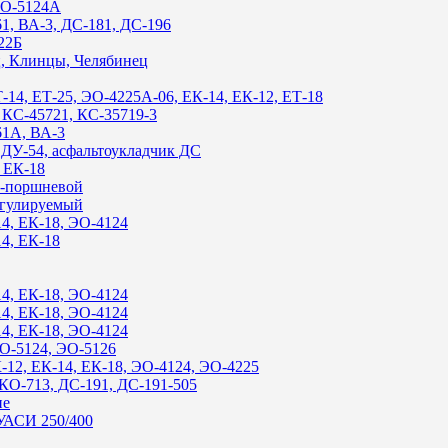
 ЭО-5124А
61, ВА-3, ДС-181, ДС-196
122Б
ц, Клинцы, Челябинец
-14, ЕТ-25, ЭО-4225А-06, ЕК-14, ЕК-12, ЕТ-18
, КС-45721, КС-35719-3
61А, ВА-3
 ДУ-54, асфальтоукладчик ДС
, ЕК-18
о-поршневой
егулируемый
14, ЕК-18, ЭО-4124
14, ЕК-18
14, ЕК-18, ЭО-4124
14, ЕК-18, ЭО-4124
14, ЕК-18, ЭО-4124
ЭО-5124, ЭО-5126
К-12, ЕК-14, ЕК-18, ЭО-4124, ЭО-4225
 КО-713, ДС-191, ДС-191-505
ие
КУАСИ 250/400