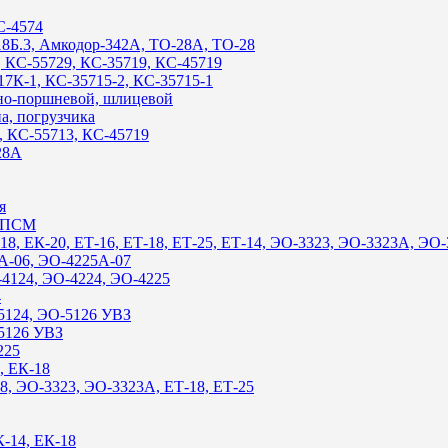
С-4574
-18Б.3, Амкодор-342А, ТО-28А, ТО-28
3, КС-55729, КС-35719, КС-45719
17К-1, КС-35715-2, КС-35715-1
ьно-поршневой, шлицевой
на, погрузчика
7, КС-55713, КС-45719
28А
я
, ПСМ
-18, ЕК-20, ЕТ-16, ЕТ-18, ЕТ-25, ЕТ-14, ЭО-3323, ЭО-3323А, ЭО
5А-06, ЭО-4225А-07
О-4124, ЭО-4224, ЭО-4225
4
-5124, ЭО-5126 УВЗ
-5126 УВЗ
225
, ЕК-18
18, ЭО-3323, ЭО-3323А, ЕТ-18, ЕТ-25
К-14, ЕК-18