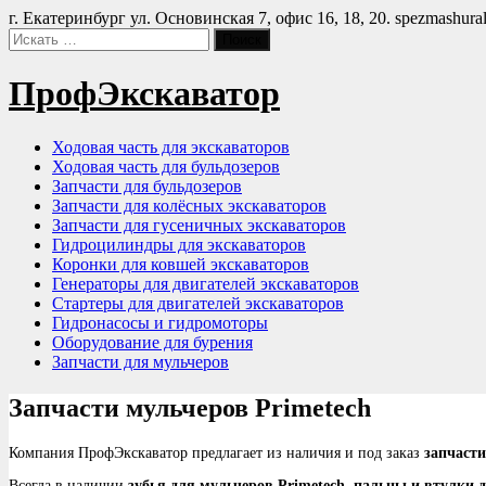
Перейти
г. Екатеринбург ул. Основинская 7, офис 16, 18, 20.
spezmashura
к
содержимому
ПрофЭкскаватор
Ходовая часть для экскаваторов
Ходовая часть для бульдозеров
Запчасти для бульдозеров
Запчасти для колёсных экскаваторов
Запчасти для гусеничных экскаваторов
Гидроцилиндры для экскаваторов
Коронки для ковшей экскаваторов
Генераторы для двигателей экскаваторов
Стартеры для двигателей экскаваторов
Гидронасосы и гидромоторы
Оборудование для бурения
Запчасти для мульчеров
Запчасти мульчеров Primetech
Компания ПрофЭкскаватор предлагает из наличия и под заказ
запчаст
Всегда в наличии
зубья для мульчеров Primetech, пальцы и втулки 