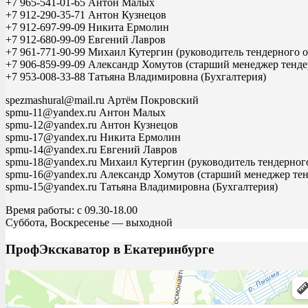
+7 965-541-01-65 Антон Малых
+7 912-290-35-71 Антон Кузнецов
+7 912-697-99-09 Никита Ермолин
+7 912-680-99-09 Евгений Лавров
+7 961-771-90-99 Михаил Кутергин (руководитель тендерного о
+7 906-859-99-09 Александр Хомутов (старший менеджер тенде
+7 953-008-33-88 Татьяна Владимировна (Бухгалтерия)
spezmashural@mail.ru Артём Покровский
spmu-11@yandex.ru Антон Малых
spmu-12@yandex.ru Антон Кузнецов
spmu-17@yandex.ru Никита Ермолин
spmu-14@yandex.ru Евгений Лавров
spmu-18@yandex.ru Михаил Кутергин (руководитель тендерного
spmu-16@yandex.ru Александр Хомутов (старший менеджер тен
spmu-15@yandex.ru Татьяна Владимировна (Бухгалтерия)
Время работы: с 09.30-18.00
Суббота, Воскресенье — выходной
ПрофЭкскаватор в Екатеринбурге