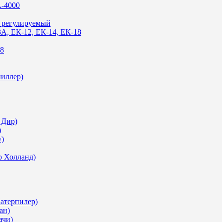
А-4000
й регулируемый
3А, ЕК-12, ЕК-14, ЕК-18
18
пиллер)
 Дир)
)
у)
ю Холланд)
Катерпилер)
ан)
ачи)