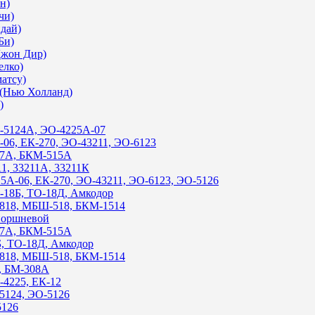
н)
чи)
ндай)
Би)
Джон Дир)
елко)
матсу)
 (Нью Холланд)
)
О-5124А, ЭО-4225А-07
-06, ЕК-270, ЭО-43211, ЭО-6123
317А, БКМ-515А
11, 33211А, 33211К
25А-06, ЕК-270, ЭО-43211, ЭО-6123, ЭО-5126
О-18Б, ТО-18Д, Амкодор
Ш-818, МБШ-518, БКМ-1514
-поршневой
317А, БКМ-515А
Б, ТО-18Д, Амкодор
Ш-818, МБШ-518, БКМ-1514
А, БМ-308А
-4225, ЕК-12
-5124, ЭО-5126
5126