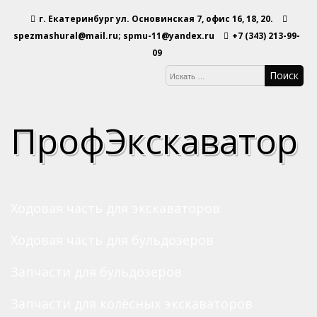
Перейти
г. Екатеринбург ул. Основинская 7, офис 16, 18, 20.
к
содержимому
spezmashural@mail.ru; spmu-11@yandex.ru
+7 (343) 213-99-
09
ПрофЭкскаватор
Ходовая часть для экскаваторов
Ходовая часть для бульдозеров
Запчасти для бульдозеров
Запчасти для колёсных экскаваторов